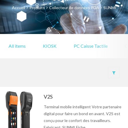
Accueil
Produits
Collecteur de données PDA
SUNMI
All items
KIOSK
PC Caisse Tactile
C
V2S
Terminal mobile intelligent Votre partenaire
digital pour faire un bond en avant. V2S est
conçu pour le confort des travailleurs.
Fabricant: SUNMI Fiche