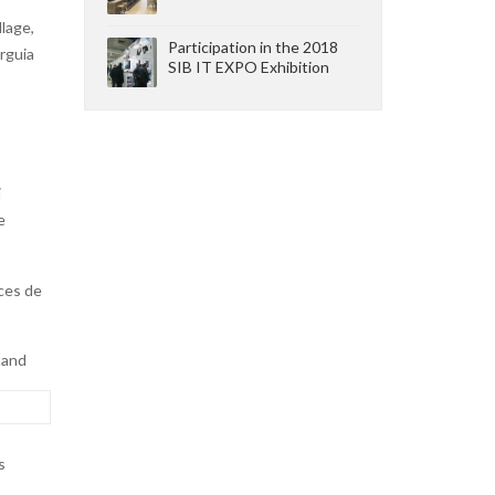
llage,
Participation in the 2018
rguia
SIB IT EXPO Exhibition
i
e
aces de
tand
s